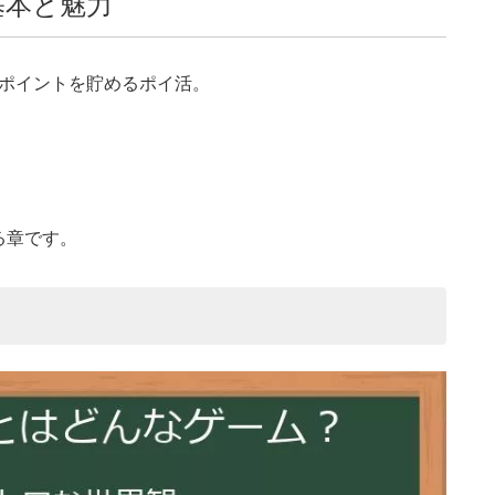
基本と魅力
にポイントを貯めるポイ活。
る章です。