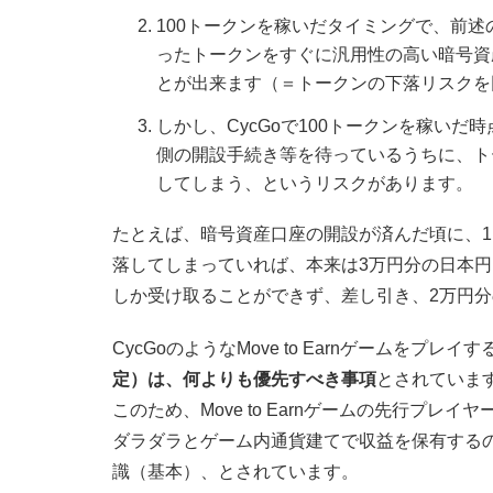
100トークンを稼いだタイミングで、前述
ったトークンをすぐに汎用性の高い暗号資
とが出来ます（＝トークンの下落リスクを
しかし、CycGoで100トークンを稼い
側の開設手続き等を待っているうちに、ト
してしまう、というリスクがあります。
たとえば、暗号資産口座の開設が済んだ頃に、1ト
落してしまっていれば、本来は3万円分の日本円を
しか受け取ることができず、差し引き、2万円
CycGoのようなMove to Earnゲームをプレイ
定）は、何よりも優先すべき事項
とされていま
このため、Move to Earnゲームの先行プ
ダラダラとゲーム内通貨建てで収益を保有する
識（基本）、とされています。