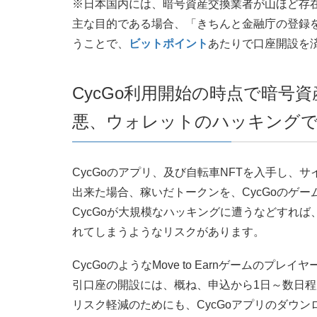
※日本国内には、暗号資産交換業者が山ほど存在
主な目的である場合、「きちんと金融庁の登録
うことで、
ビットポイント
あたりで口座開設を
CycGo利用開始の時点で暗号
悪、ウォレットのハッキング
CycGoのアプリ、及び自転車NFTを入手し、
出来た場合、稼いだトークンを、CycGoのゲ
CycGoが大規模なハッキングに遭うなどすれ
れてしまうようなリスクがあります。
CycGoのようなMove to Earnゲームのプレ
引口座の開設には、概ね、申込から1日～数日
リスク軽減のためにも、CycGoアプリのダウ