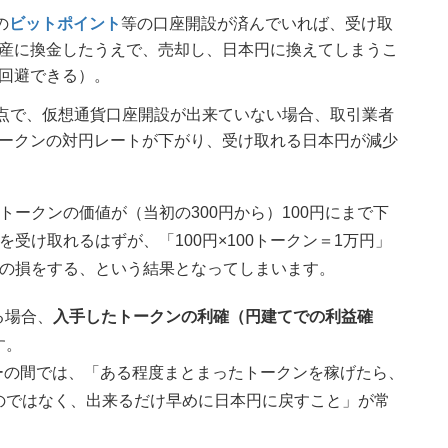
の
ビットポイント
等の口座開設が済んでいれば、受け取
産に換金したうえで、売却し、日本円に換えてしまうこ
回避できる）。
だ時点で、仮想通貨口座開設が出来ていない場合、取引業者
ークンの対円レートが下がり、受け取れる日本円が減少
ークンの価値が（当初の300円から）100円にまで下
受け取れるはずが、「100円×100トークン＝1万円」
分の損をする、という結果となってしまいます。
する場合、
入手したトークンの利確（円建てでの利益確
す。
レイヤーの間では、「ある程度まとまったトークンを稼げたら、
のではなく、出来るだけ早めに日本円に戻すこと」が常