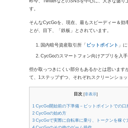
昨今、TwitterなどのSNSを中心に、大き
す。
そんなCycGoを、現在、最もスピーディー＆
とが、目下、「鉄板」とされています。
国内暗号資産取引所「
ビットポイント
」に
CycGoのスマートフォン向けアプリを入
些か取っつきにくい部分もあるかとは思います
て、1ステップずつ、それぞれスクリーンショ
目次
[
非表示
]
1
CycGo開始前の下準備－ビットポイントでの口
2
CycGoの始め方
3
CycGoで実際に自転車に乗り、トークンを稼ぐ
4
CycGoのその他のゲーム操作