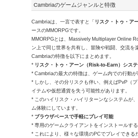
Cambriaのゲームジャンルと特徴
Cambriaは、一言で表すと「
リスク・トゥ・アーン（
ースのMMORPGです。
MMORPGとは、Massively Multiplayer On
ン上で同じ世界を共有し、冒険や戦闘、交流を
Cambriaの特徴を以下にまとめます。
*
リスク・トゥ・アーン（Risk-to-Earn）シス
* Cambriaの最大の特徴は、ゲーム内での行
* しかし、その分リスクも伴い、例えばPvP
イテムや仮想通貨を失う可能性があります。
* このハイリスク・ハイリターンなシステムが、C
ム体験にしています。
*
ブラウザベースで手軽にプレイ可能
* 専用のゲームクライアントをインストールす
* これにより、様々な環境のPCでプレイできる