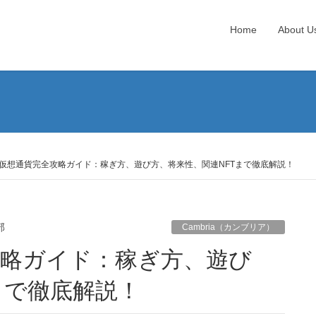
Home
About U
）
ria仮想通貨完全攻略ガイド：稼ぎ方、遊び方、将来性、関連NFTまで徹底解説！
部
Cambria（カンブリア）
まで徹底解説！