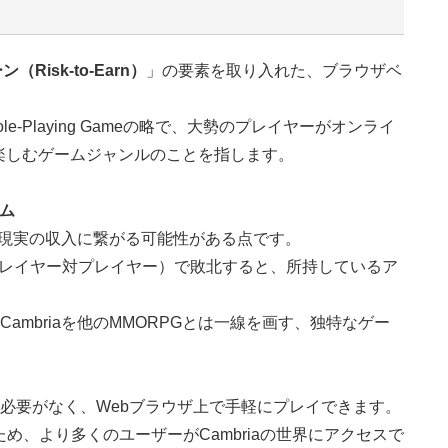
Risk-to-Earn）
」の要素を取り入れた、ブラウザベ
line Role-Playing Gameの略で、大勢のプレイヤーがオンライ
楽しむゲームジャンルのことを指します。
テム
動が現実の収入に繋がる可能性がある点です。
（プレイヤー対プレイヤー）で敗北すると、所持しているア
ambriaを他のMMORPGとは一線を画す、独特なゲー
る必要がなく、Webブラウザ上で手軽にプレイできます。
ため、より多くのユーザーがCambriaの世界にアクセスで